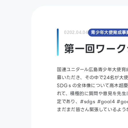
青少年大使育成事
0202.04.04
第一回ワーク
国連ユニタール広島青少年大使育
募いただき、その中で24名が大
SDGｓの全体像について高木超
れて、積極的に質問や意見を先生
定であり、#sdgs #goal4 #g
まだまだ皆さん緊張しているよう